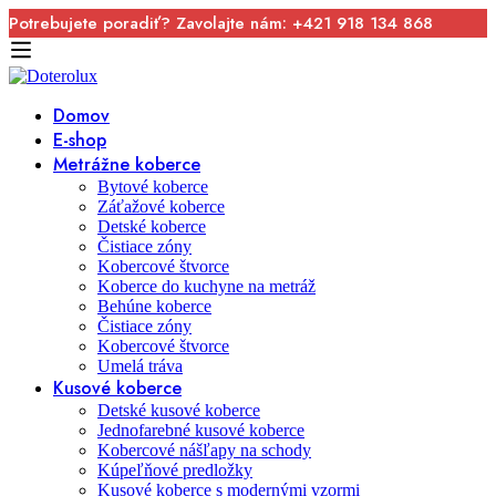
Potrebujete poradiť? Zavolajte nám: +421 918 134 868
Domov
E-shop
Metrážne koberce
Bytové koberce
Záťažové koberce
Detské koberce
Čistiace zóny
Kobercové štvorce
Koberce do kuchyne na metráž
Behúne koberce
Čistiace zóny
Kobercové štvorce
Umelá tráva
Kusové koberce
Detské kusové koberce
Jednofarebné kusové koberce
Kobercové nášľapy na schody
Kúpeľňové predložky
Kusové koberce s modernými vzormi