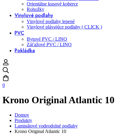
Orientálne kusové koberce
Rohožky
Vinylové podlahy
Vinylové podlahy lepené
Vinylové plávajúce podlahy ( CLICK )
PVC
Bytové PVC / LINO
Záťažové PVC / LINO
Pokládka
0
Krono Original Atlantic 10
Domov
Produkty
Laminátové vodeodolné podlahy
Krono Original Atlantic 10