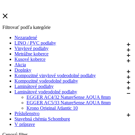
Filtrovať podľa kategórie
Nezaradené
LINO / PVC podlahy
Vinylové podlahy
Metrážne koberce
Kusové koberce
Akcia
Doplnky
Kompozitné vinylové vodeodolné podlahy
Kompozitné vodeodolné podlahy
Laminátové podlahy
Laminátové vodeodolné podlahy
EGGER AC4/32 NatureSense AQUA 8mm
EGGER AC5/33 NatureSense AQUA 8mm
Krono Original Atlantic 10
Príslušenstvo
Stavebná chémia Schomburg
V príprave
Cenový filter