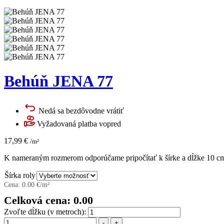
Behúň JENA 77
Nedá sa bezdôvodne vrátiť
Vyžadovaná platba vopred
17,99
€
/m²
K nameraným rozmerom odporúčame pripočítať k šírke a dĺžke 10 cm 
Šírka roly
Cena:
0.00
€/m²
Celková cena:
0.00
Zvoľte dĺžku (v metroch):
Množstvo
-
+