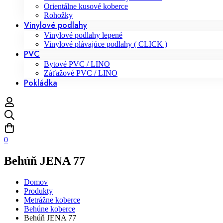
Orientálne kusové koberce
Rohožky
Vinylové podlahy
Vinylové podlahy lepené
Vinylové plávajúce podlahy ( CLICK )
PVC
Bytové PVC / LINO
Záťažové PVC / LINO
Pokládka
0
Behúň JENA 77
Domov
Produkty
Metrážne koberce
Behúne koberce
Behúň JENA 77