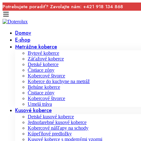
Potrebujete poradiť? Zavolajte nám: +421 918 134 868
Domov
E-shop
Metrážne koberce
Bytové koberce
Záťažové koberce
Detské koberce
Čistiace zóny
Kobercové štvorce
Koberce do kuchyne na metráž
Behúne koberce
Čistiace zóny
Kobercové štvorce
Umelá tráva
Kusové koberce
Detské kusové koberce
Jednofarebné kusové koberce
Kobercové nášľapy na schody
Kúpeľňové predložky
Kusové koberce s modernými vzormi