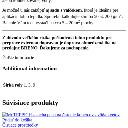
alebo kondenzovanej vody.
Je možné u nás zakúpiť aj
sadu s valčekom
, ktorá je ideálna pre
2
aplikáciu tohto lepidla. Spotrebu kalkulujte zhruba 50 až 200 g/m
.
2
Balenie Vám teda vystačí na cca 5 – 20 m
plochy.
Z dôvodu veľkého rizika poškodenia tohto produktu pri
preprave externou dopravou je doprava obmedzená iba
na
predajne BRENO
. Ďakujeme za pochopenie.
Ďalšie informácie
Additional information
Šírka roly
1, 3, 9
Súvisiace produkty
Pridať do košíka
Čistiace prostriedky