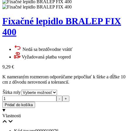
Fixačné lepidlo BRALEP FIX
400
Nedá sa bezdôvodne vrátiť
Vyžadovaná platba vopred
9,29
€
K nameraným rozmerom odporúčame pripočítať k šírke a dĺžke 10
cm z dôvodu nerovností a tolerancií.
Šírka roly
Množstvo
-
+
Pridať do košíka
Vlastnosti
Kód tovaru
0000019076