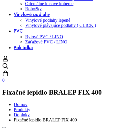
Orientálne kusové koberce
Rohožky
Vinylové podlahy
Vinylové podlahy lepené
Vinylové plávajúce podlahy ( CLICK )
PVC
Bytové PVC / LINO
Záťažové PVC / LINO
Pokládka
0
Fixačné lepidlo BRALEP FIX 400
Domov
Produkty
Doplnky
Fixačné lepidlo BRALEP FIX 400