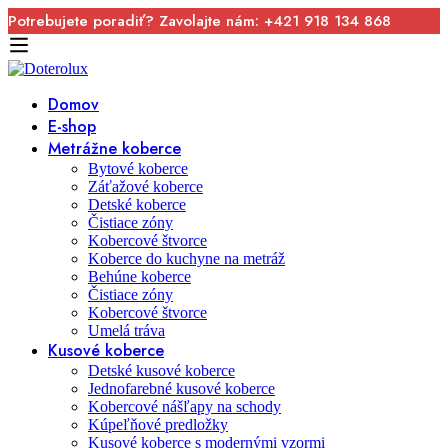
Potrebujete poradiť? Zavolajte nám: +421 918 134 868
Domov
E-shop
Metrážne koberce
Bytové koberce
Záťažové koberce
Detské koberce
Čistiace zóny
Kobercové štvorce
Koberce do kuchyne na metráž
Behúne koberce
Čistiace zóny
Kobercové štvorce
Umelá tráva
Kusové koberce
Detské kusové koberce
Jednofarebné kusové koberce
Kobercové nášľapy na schody
Kúpeľňové predložky
Kusové koberce s modernými vzormi