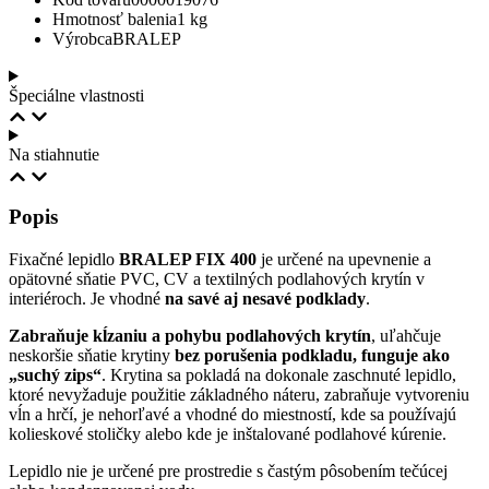
Hmotnosť balenia
1 kg
Výrobca
BRALEP
Špeciálne vlastnosti
Na stiahnutie
Popis
Fixačné lepidlo
BRALEP FIX 400
je určené na upevnenie a
opätovné sňatie PVC, CV a textilných podlahových krytín v
interiéroch. Je vhodné
na savé aj nesavé podklady
.
Zabraňuje kĺzaniu a pohybu podlahových krytín
, uľahčuje
neskoršie sňatie krytiny
bez porušenia podkladu, funguje ako
„suchý zips“
. Krytina sa pokladá na dokonale zaschnuté lepidlo,
ktoré nevyžaduje použitie základného náteru, zabraňuje vytvoreniu
vĺn a hrčí, je nehorľavé a vhodné do miestností, kde sa používajú
kolieskové stoličky alebo kde je inštalované podlahové kúrenie.
Lepidlo nie je určené pre prostredie s častým pôsobením tečúcej