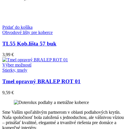
Pridať do košíka
Obvodové lišty pre koberce
TL55 Kob.lišta 57 buk
3,99
€
Tento
Výber možností
produkt
Stierky, tmely
má
viacero
Tmel opravný BRALEP ROT 01
variantov.
Možnosti
9,59
€
si
môžete
vybrať
na
Sme Vaším spoľahlivým partnerom v oblasti podlahových krytín.
stránke
Naša spoločnosť bola založená s jednoduchou, ale vášnivou víziou
produktu.
– prinášať kvalitné, elegantné a trvanlivé riešenia pre domáce a
komerčné interiéry.