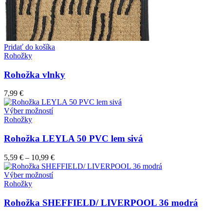
Pridať do košíka
Rohožky
Rohožka vlnky
7,99
€
Tento
Výber možností
produkt
Rohožky
má
viacero
Rohožka LEYLA 50 PVC lem sivá
variantov.
Možnosti
5,59
€
–
10,99
€
si
môžete
Tento
Výber možností
vybrať
produkt
Rohožky
na
má
stránke
viacero
Rohožka SHEFFIELD/ LIVERPOOL 36 modrá
produktu.
variantov.