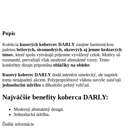
Popis
Kolekcia
kusových kobercov DARLY
zaujme harmonickou
paletou
béžových, sivomodrých, okrových aj jemne hrdzavých
tónov
, ktoré spolu vytvárajú príjemne vyvážený celok. Motívy sú
rozmanité, prevažujú však moderné abstraktné vzory. Tento
konkrétny dizajn pripomína
obláčiky na oblohe
.
Kusový koberec DARLY
dodá interiéru umelecký, ale napriek
tomu nenápadný akcent. Polypropylénové vlákna navyše zaisťujú
jednoduchú údržbu
a dlhodobo pekný vzhľad.
Najväčšie benefity koberca DARLY:
Moderný abstraktný design.
Jednoduchá údržba.
Ďalšie informácie