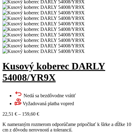
Kusový koberec DARLY
54008/YR9X
Nedá sa bezdôvodne vrátiť
Vyžadovaná platba vopred
22,51
€
–
159,60
€
K nameraným rozmerom odporúčame pripočítať k šírke a dĺžke 10
cm z dôvodu nerovností a tolerancií.