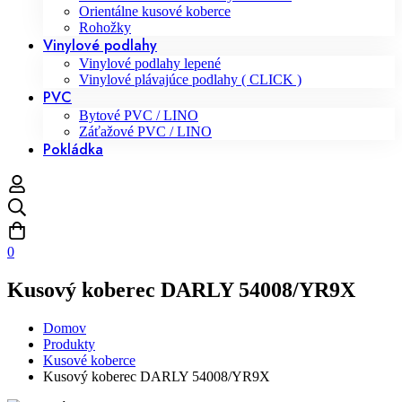
Orientálne kusové koberce
Rohožky
Vinylové podlahy
Vinylové podlahy lepené
Vinylové plávajúce podlahy ( CLICK )
PVC
Bytové PVC / LINO
Záťažové PVC / LINO
Pokládka
0
Kusový koberec DARLY 54008/YR9X
Domov
Produkty
Kusové koberce
Kusový koberec DARLY 54008/YR9X