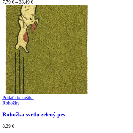
Možnosti
7,79
€
–
38,49
€
si
môžete
vybrať
na
stránke
produktu.
Pridať do košíka
Rohožky
Rohožka svetlo zelený pes
8,39
€