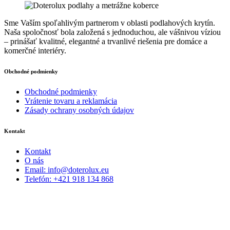
Sme Vaším spoľahlivým partnerom v oblasti podlahových krytín.
Naša spoločnosť bola založená s jednoduchou, ale vášnivou víziou
– prinášať kvalitné, elegantné a trvanlivé riešenia pre domáce a
komerčné interiéry.
Obchodné podmienky
Obchodné podmienky
Vrátenie tovaru a reklamácia
Zásady ochrany osobných údajov
Kontakt
Kontakt
O nás
Email: info@doterolux.eu
Telefón: +421 918 134 868