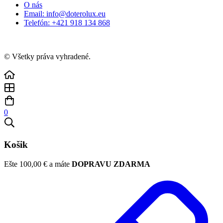
O nás
Email: info@doterolux.eu
Telefón: +421 918 134 868
© Všetky práva vyhradené.
0
Košik
Ešte
100,00
€
a máte
DOPRAVU ZDARMA