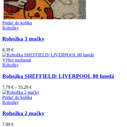
Pridať do košíka
Rohožky
Rohožka 3 mačky
8,39
€
Tento
Výber možností
produkt
Rohožky
má
viacero
Rohožka SHEFFIELD/ LIVERPOOL 80 hnedá
variantov.
Možnosti
7,79
€
–
55,29
€
si
môžete
Pridať do košíka
vybrať
Rohožky
na
stránke
Rohožka 2 mačky
produktu.
7,99
€