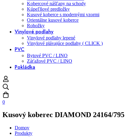
Kobercové nášľapy na schody
Kúpeľňové predložky
Kusové koberce s modernými vzormi
Orientálne kusové koberce
Rohožky
Vinylové podlahy
Vinylové podlahy lepené
Vinylové plávajúce podlahy ( CLICK )
PVC
Bytové PVC / LINO
Záťažové PVC / LINO
Pokládka
0
Kusový koberec DIAMOND 24164/795
Domov
Produkty