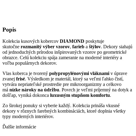
Popis
Kolekcia kusových kobercov
DIAMOND
poskytuje
skutočne
rozmanitý výber vzorov
,
farieb
a
štýlov
. Dekory siahajú
od jednoduchých prírodou inšpirovaných vzorov po geometrické
obrazce. Celú kolekciu spája zameranie na moderné interiéry a
voľba populárnych dekorov.
Vlas koberca je tvorený
polypropylénovými vláknami
v úprave
zvanej
frisé
. Výsledkom je materiál, ktorý sa veľmi ľahko čistí,
vytvára nepriateľské prostredie pre mikroorganizmy a celkovo
má
nízke nároky na údržbu
. Povrch je veľmi príjemný na dotyk a
došľap, vyniká dokonca
luxusným stupňom komfortu
.
Zo širokej ponuky si vyberie každý. Kolekcia prináša vkusné
dekory v rôznych farebných kombináciách, ktoré doplnia všetky
typy moderných interiérov.
Ďalšie informácie