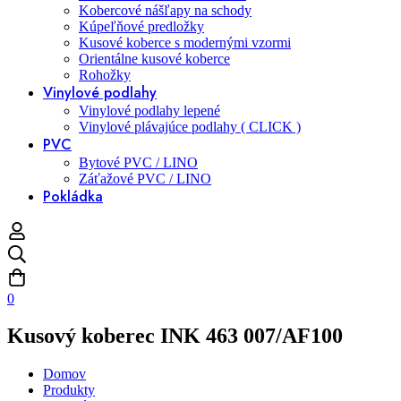
Kobercové nášľapy na schody
Kúpeľňové predložky
Kusové koberce s modernými vzormi
Orientálne kusové koberce
Rohožky
Vinylové podlahy
Vinylové podlahy lepené
Vinylové plávajúce podlahy ( CLICK )
PVC
Bytové PVC / LINO
Záťažové PVC / LINO
Pokládka
0
Kusový koberec INK 463 007/AF100
Domov
Produkty