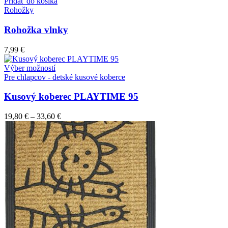
Pridať do košíka
Rohožky
Rohožka vlnky
7,99
€
Tento
Výber možností
produkt
Pre chlapcov - detské kusové koberce
má
viacero
Kusový koberec PLAYTIME 95
variantov.
Možnosti
19,80
€
–
33,60
€
si
môžete
vybrať
na
stránke
produktu.