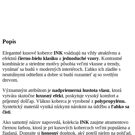
Popis
Elegantné kusové koberce
INK
vsádzajú na vždy atraktívnu a
efektnú
čierno-bielu klasiku
a
jednoduché vzory
. Kontrastné
kombinácie a striedme motívy pôsobia veľmi vkusne a trendy,
vynímať sa budú v moderných interiéroch. Ľahko ich zladíte s
neutrálnymi odtieňmi a dobre si budú rozumieť aj so svetlým
drevom.
Významným atribútom je
nadpriemerná hustota vlasu
, ktorá
vytvára skutočne
luxusný efekt
, poskytuje vysoký komfort a
príjemný došľap. Vlákno koberca je vyrobené z
polypropylénu.
Syntetický materiál vyniká nízkymi nárokmi na údržbu a
ľahko sa
čistí
.
Ako samotný názov napovedá, kolekcia
INK
zaujme atramentovo
čiernou farbou, ktorá je pri kusových kobercoch veľmi populárna a
žiadaná. Doprajte si
honosný
doplnok, aký poteší nielen na pohľad,