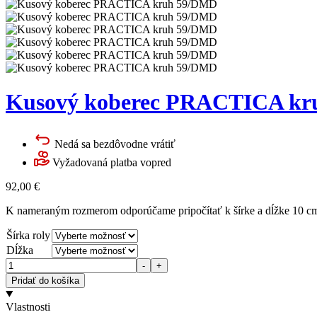
Kusový koberec PRACTICA k
Nedá sa bezdôvodne vrátiť
Vyžadovaná platba vopred
92,00
€
K nameraným rozmerom odporúčame pripočítať k šírke a dĺžke 10 cm 
Šírka roly
Dĺžka
Množstvo
-
+
Pridať do košíka
Vlastnosti