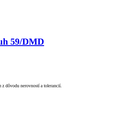
ruh 59/DMD
z dôvodu nerovností a tolerancií.