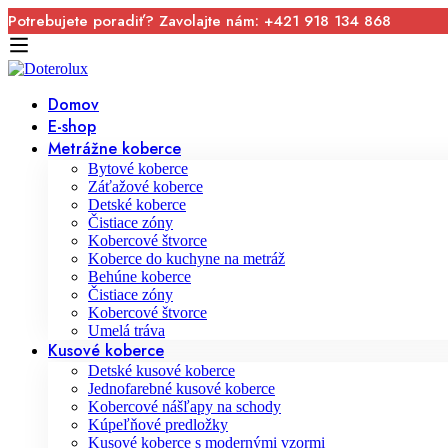
Potrebujete poradiť? Zavolajte nám: +421 918 134 868
Domov
E-shop
Metrážne koberce
Bytové koberce
Záťažové koberce
Detské koberce
Čistiace zóny
Kobercové štvorce
Koberce do kuchyne na metráž
Behúne koberce
Čistiace zóny
Kobercové štvorce
Umelá tráva
Kusové koberce
Detské kusové koberce
Jednofarebné kusové koberce
Kobercové nášľapy na schody
Kúpeľňové predložky
Kusové koberce s modernými vzormi