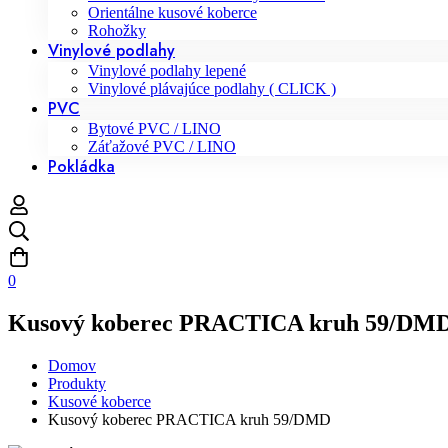
Orientálne kusové koberce
Rohožky
Vinylové podlahy
Vinylové podlahy lepené
Vinylové plávajúce podlahy ( CLICK )
PVC
Bytové PVC / LINO
Záťažové PVC / LINO
Pokládka
0
Kusový koberec PRACTICA kruh 59/DM
Domov
Produkty
Kusové koberce
Kusový koberec PRACTICA kruh 59/DMD