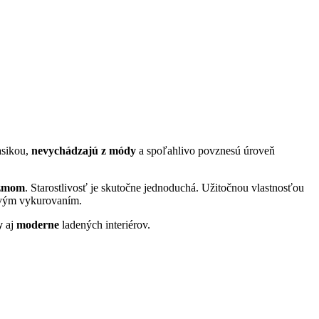
asikou,
nevychádzajú z módy
a spoľahlivo povznesú úroveň
izmom
. Starostlivosť je skutočne jednoduchá. Užitočnou vlastnosťou
hovým vykurovaním.
y
aj
moderne
ladených interiérov.