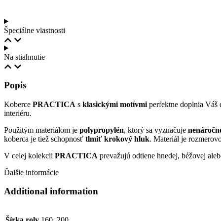
Špeciálne vlastnosti
Na stiahnutie
Popis
Koberce
PRACTICA
s
klasickými motívmi
perfektne doplnia Váš 
interiéru.
Použitým materiálom je
polypropylén
, ktorý sa vyznačuje
nenáročn
koberca je tiež
schopnosť
tlmiť krokový hluk
. Materiál je rozmerov
V celej kolekcii
PRACTICA
prevažujú odtiene hnedej, béžovej aleb
Ďalšie informácie
Additional information
Šírka roly
160, 200