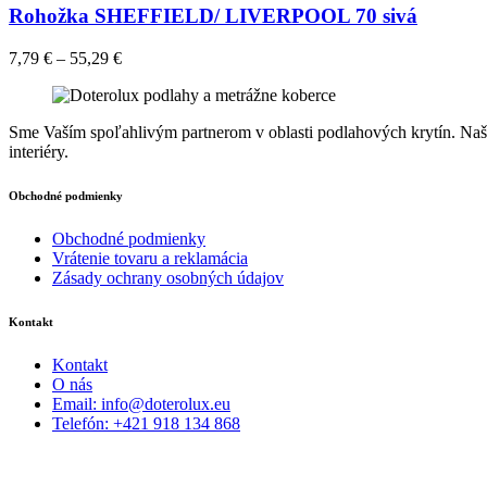
viacero
Rohožka SHEFFIELD/ LIVERPOOL 70 sivá
variantov.
Možnosti
7,79
€
–
55,29
€
si
môžete
vybrať
na
Sme Vaším spoľahlivým partnerom v oblasti podlahových krytín. Naša 
stránke
interiéry.
produktu.
Obchodné podmienky
Obchodné podmienky
Vrátenie tovaru a reklamácia
Zásady ochrany osobných údajov
Kontakt
Kontakt
O nás
Email: info@doterolux.eu
Telefón: +421 918 134 868