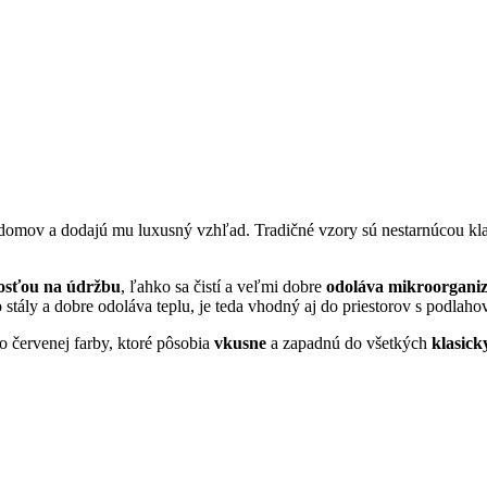
domov a dodajú mu luxusný vzhľad. Tradičné vzory sú nestarnúcou kl
osťou na údržbu
, ľahko sa čistí a veľmi dobre
odoláva mikroorgan
o stály a dobre odoláva teplu, je teda vhodný aj do priestorov s podla
o červenej farby, ktoré pôsobia
vkusne
a zapadnú do všetkých
klasick