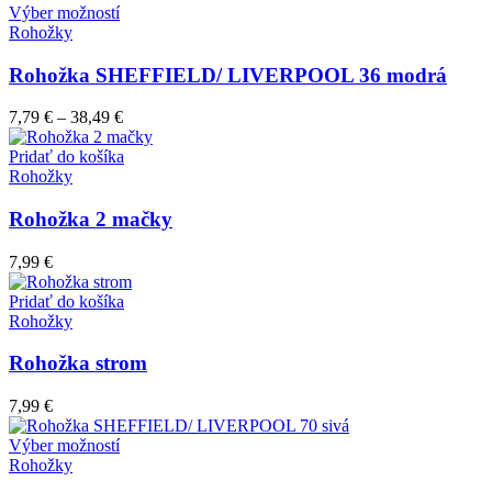
Tento
Výber možností
produkt
Rohožky
má
viacero
Rohožka SHEFFIELD/ LIVERPOOL 36 modrá
variantov.
Možnosti
7,79
€
–
38,49
€
si
môžete
Pridať do košíka
vybrať
Rohožky
na
stránke
Rohožka 2 mačky
produktu.
7,99
€
Pridať do košíka
Rohožky
Rohožka strom
7,99
€
Tento
Výber možností
produkt
Rohožky
má