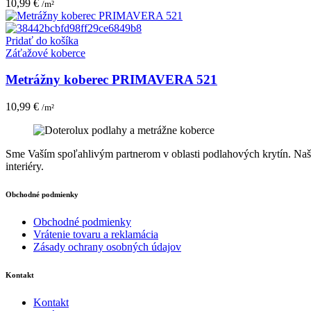
10,99
€
/m²
Pridať do košíka
Záťažové koberce
Metrážny koberec PRIMAVERA 521
10,99
€
/m²
Sme Vaším spoľahlivým partnerom v oblasti podlahových krytín. Naša 
interiéry.
Obchodné podmienky
Obchodné podmienky
Vrátenie tovaru a reklamácia
Zásady ochrany osobných údajov
Kontakt
Kontakt