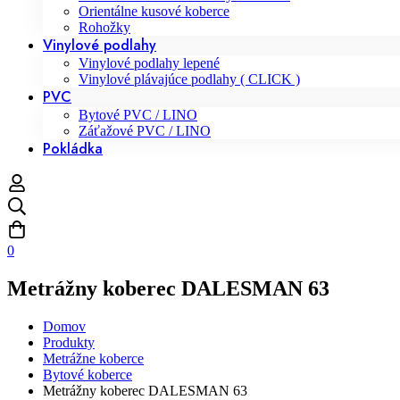
Orientálne kusové koberce
Rohožky
Vinylové podlahy
Vinylové podlahy lepené
Vinylové plávajúce podlahy ( CLICK )
PVC
Bytové PVC / LINO
Záťažové PVC / LINO
Pokládka
0
Metrážny koberec DALESMAN 63
Domov
Produkty
Metrážne koberce
Bytové koberce
Metrážny koberec DALESMAN 63