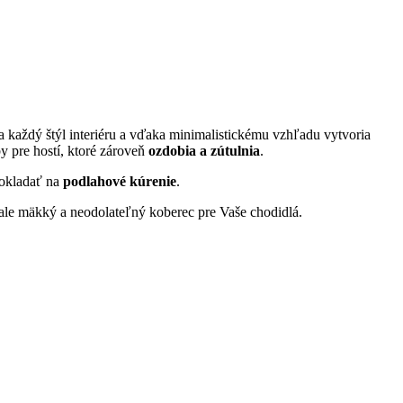
ia každý štýl interiéru a vďaka minimalistickému vzhľadu vytvoria
y pre hostí, ktoré zároveň
ozdobia a zútulnia
.
pokladať na
podlahové kúrenie
.
ale mäkký a neodolateľný koberec pre Vaše chodidlá.