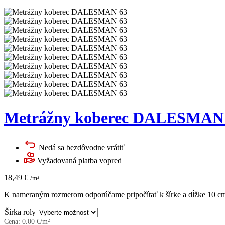
Metrážny koberec DALESMAN
Nedá sa bezdôvodne vrátiť
Vyžadovaná platba vopred
18,49
€
/m²
K nameraným rozmerom odporúčame pripočítať k šírke a dĺžke 10 cm 
Šírka roly
Cena:
0.00
€/m²