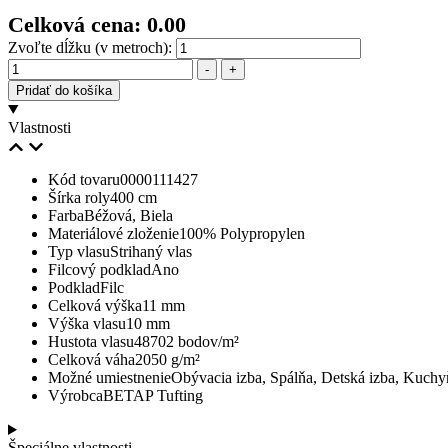
Celková cena:
0.00
Zvoľte dĺžku (v metroch):
Množstvo
-
+
Pridať do košíka
Vlastnosti
Kód tovaru
0000111427
Šírka roly
400 cm
Farba
Béžová, Biela
Materiálové zloženie
100% Polypropylen
Typ vlasu
Strihaný vlas
Filcový podklad
Ano
Podklad
Filc
Celková výška
11 mm
Výška vlasu
10 mm
Hustota vlasu
48702 bodov/m²
Celková váha
2050 g/m²
Možné umiestnenie
Obývacia izba, Spálňa, Detská izba, Kuchy
Výrobca
BETAP Tufting
Špeciálne vlastnosti