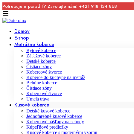
Potrebujete poradiť? Zavolajte nám: +421 918 134 868
Domov
E-shop
Metrážne koberce
Bytové koberce
Záťažové koberce
Detské koberce
Čistiace zóny
Kobercové štvorce
Koberce do kuchyne na metráž
Behúne koberce
Čistiace zóny
Kobercové štvorce
Umelá tráva
Kusové koberce
Detské kusové koberce
Jednofarebné kusové koberce
Kobercové nášľapy na schody
Kúpeľňové predložky
Kusové koberce s modernými vzormi