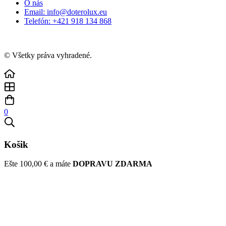
O nás
Email: info@doterolux.eu
Telefón: +421 918 134 868
© Všetky práva vyhradené.
0
Košik
Ešte
100,00
€
a máte
DOPRAVU ZDARMA