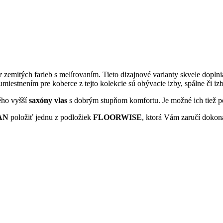
r
zemitých farieb s melírovaním. Tieto dizajnové varianty skvele dopln
estnením pre koberce z tejto kolekcie sú obývacie izby, spálne či izb
ého vyšší
saxóny vlas
s dobrým stupňom komfortu. Je možné ich tiež 
AN
položiť jednu z podložiek
FLOORWISE
, ktorá Vám zaručí dokon