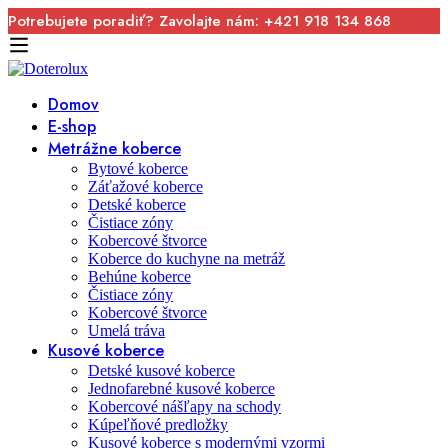
Potrebujete poradiť? Zavolajte nám: +421 918 134 868
Domov
E-shop
Metrážne koberce
Bytové koberce
Záťažové koberce
Detské koberce
Čistiace zóny
Kobercové štvorce
Koberce do kuchyne na metráž
Behúne koberce
Čistiace zóny
Kobercové štvorce
Umelá tráva
Kusové koberce
Detské kusové koberce
Jednofarebné kusové koberce
Kobercové nášľapy na schody
Kúpeľňové predložky
Kusové koberce s modernými vzormi