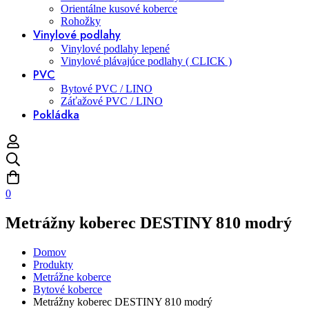
Orientálne kusové koberce
Rohožky
Vinylové podlahy
Vinylové podlahy lepené
Vinylové plávajúce podlahy ( CLICK )
PVC
Bytové PVC / LINO
Záťažové PVC / LINO
Pokládka
0
Metrážny koberec DESTINY 810 modrý
Domov
Produkty
Metrážne koberce
Bytové koberce
Metrážny koberec DESTINY 810 modrý