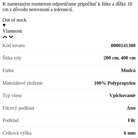
K nameraným rozmerom odporúčame pripočítať k šírke a dĺžke 10
cm z dôvodu nerovností a tolerancií.
Out of stock
Vlastnosti
Kód tovaru
0000141380
Šírka roly
200 cm, 400 cm
Farba
Modrá
Materiálové zloženie
100% Polypropylen
Typ vlasu
Vpichovanie
Filcový podklad
Ano
Podklad
Filc
Celková výška
6 mm