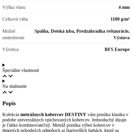
Výška vlasu
4 mm
Celková váha
1100 g/m²
Možné
Spálňa, Detská izba, Predzáhradka reštaurácie,
umiestnenie
Výstava
Výrobca
BFS Europe
Špeciálne vlastnosti
Na stiahnutie
Popis
Kolekcia
metrážnych kobercov DESTINY
vám ponúka klasiku v
podobe univerzálnych vpichovaných kobercov. Jednoduchý dizajn
je ľahko kombinovateľný. Metráž ponúka výber kobercov v
tlmených prírodných odtieňoch aj žiarivejších farbách, ktoré sa