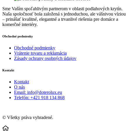
Sme Vaším spoľahlivým partnerom v oblasti podlahových krytín.
Naša spoločnosť bola založená s jednoduchou, ale vášnivou víziou
– prinášať kvalitné, elegantné a trvanlivé riešenia pre domáce a
komerčné interiéry.
Obchodné podmienky
Obchodné podmienky
Vrátenie tovaru a reklamácia
Zásady ochrany osobných údajov
Kontakt
Kontakt
O nás
Email: info@doterolux.eu
Telefón: +421 918 134 868
© Všetky práva vyhradené.