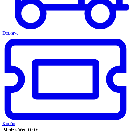
Doprava
Kupón
Medzisúčet
0,00
€