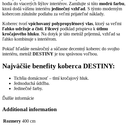
hodia do viacerých štýlov interiérov. Zamilujte si túto
modrú farbu
,
ktorá dodá vášmu interiéru
jedinečný vzhľad
. S týmto moderným
kobercom zútulníte podlahu za veľmi prijateľné náklady.
Koberec tvorí
vpichovaný polypropylénový vlas
, ktorý sa veľmi
ľahko udržuje a čistí
.
Filcový
podklad prispieva k
útlmu
kročajového hluku
. Na dotyk je táto metráž príjemná, vzhľad sa
ľahko kombinuje s interiérom.
Pokiaľ hľadáte nenáročný a súčasne decentný koberec do svojho
interiéru, metráž
DESTINY
je tou správnou voľbou.
Najväčšie benefity koberca DESTINY:
Tichšia domácnosť – tlmí kročajový hluk.
Jednoduchá údržba.
Jedinečné farby.
Ďalšie informácie
Additional information
Rozmery
400 cm