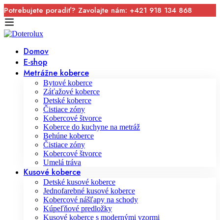
Potrebujete poradiť? Zavolajte nám: +421 918 134 868
Domov
E-shop
Metrážne koberce
Bytové koberce
Záťažové koberce
Detské koberce
Čistiace zóny
Kobercové štvorce
Koberce do kuchyne na metráž
Behúne koberce
Čistiace zóny
Kobercové štvorce
Umelá tráva
Kusové koberce
Detské kusové koberce
Jednofarebné kusové koberce
Kobercové nášľapy na schody
Kúpeľňové predložky
Kusové koberce s modernými vzormi