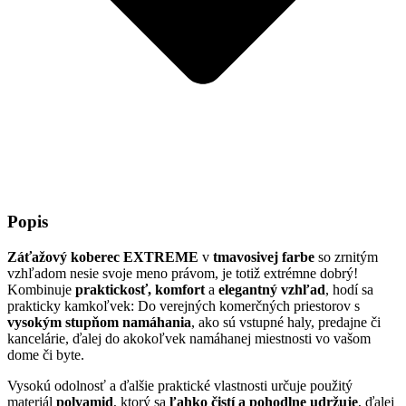
Popis
Záťažový koberec EXTREME
v
tmavosivej farbe
so zrnitým
vzhľadom nesie svoje meno právom, je totiž extrémne dobrý!
Kombinuje
praktickosť, komfort
a
elegantný vzhľad
, hodí sa
prakticky kamkoľvek: Do verejných komerčných priestorov s
vysokým stupňom namáhania
, ako sú vstupné haly, predajne či
kancelárie, ďalej do akokoľvek namáhanej miestnosti vo vašom
dome či byte.
Vysokú odolnosť a ďalšie praktické vlastnosti určuje použitý
materiál
polyamid
, ktorý sa
ľahko čistí a pohodlne udržuje
, ďalej