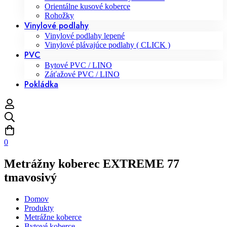
Orientálne kusové koberce
Rohožky
Vinylové podlahy
Vinylové podlahy lepené
Vinylové plávajúce podlahy ( CLICK )
PVC
Bytové PVC / LINO
Záťažové PVC / LINO
Pokládka
0
Metrážny koberec EXTREME 77
tmavosivý
Domov
Produkty
Metrážne koberce
Bytové koberce