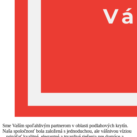
Sme Vaším spoľahlivým partnerom v oblasti podlahových krytín.
Naša spoločnosť bola založená s jednoduchou, ale vášnivou víziou
– prinášať kvalitné, elegantné a trvanlivé riešenia pre domáce a