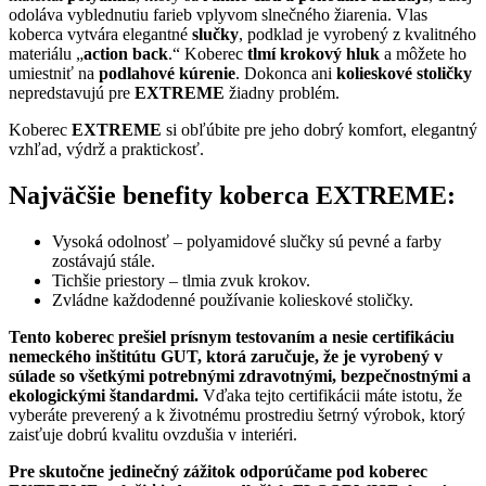
odoláva vyblednutiu farieb vplyvom slnečného žiarenia. Vlas
koberca vytvára elegantné
slučky
, podklad je vyrobený z kvalitného
materiálu „
action back
.“ Koberec
tlmí krokový hluk
a môžete ho
umiestniť na
podlahové kúrenie
. Dokonca ani
kolieskové stoličky
nepredstavujú pre
EXTREME
žiadny problém.
Koberec
EXTREME
si obľúbite pre jeho dobrý komfort, elegantný
vzhľad, výdrž a praktickosť.
Najväčšie benefity koberca EXTREME:
Vysoká odolnosť – polyamidové slučky sú pevné a farby
zostávajú stále.
Tichšie priestory – tlmia zvuk krokov.
Zvládne každodenné používanie kolieskové stoličky.
Tento koberec prešiel prísnym testovaním a nesie certifikáciu
nemeckého inštitútu GUT, ktorá zaručuje, že je vyrobený v
súlade so všetkými potrebnými zdravotnými, bezpečnostnými a
ekologickými štandardmi.
Vďaka tejto certifikácii máte istotu, že
vyberáte preverený a k životnému prostrediu šetrný výrobok, ktorý
zaisťuje dobrú kvalitu ovzdušia v interiéri.
Pre skutočne jedinečný zážitok odporúčame pod koberec