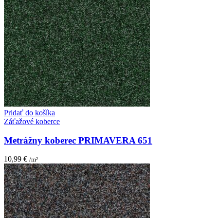
Pridať do košíka
Záťažové koberce
Metrážny koberec PRIMAVERA 651
10,99
€
/m²