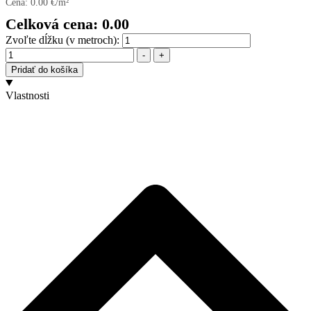
Cena:
0.00
€/m²
Celková cena:
0.00
Zvoľte dĺžku (v metroch):
Množstvo
-
+
Pridať do košíka
Vlastnosti