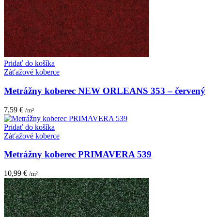
Pridať do košíka
Záťažové koberce
Metrážny koberec NEW ORLEANS 353 – červený
7,59
€
/m²
Pridať do košíka
Záťažové koberce
Metrážny koberec PRIMAVERA 539
10,99
€
/m²