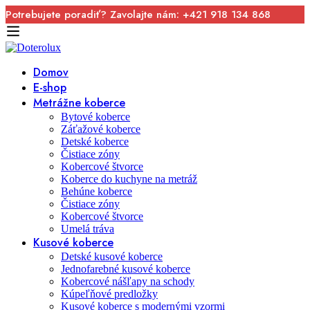
Potrebujete poradiť? Zavolajte nám: +421 918 134 868
Domov
E-shop
Metrážne koberce
Bytové koberce
Záťažové koberce
Detské koberce
Čistiace zóny
Kobercové štvorce
Koberce do kuchyne na metráž
Behúne koberce
Čistiace zóny
Kobercové štvorce
Umelá tráva
Kusové koberce
Detské kusové koberce
Jednofarebné kusové koberce
Kobercové nášľapy na schody
Kúpeľňové predložky
Kusové koberce s modernými vzormi