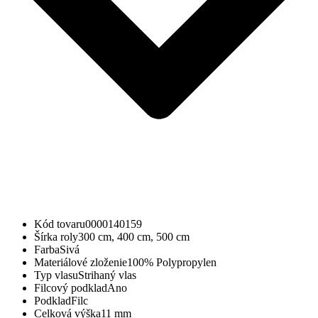
Kód tovaru
0000140159
Šírka roly
300 cm, 400 cm, 500 cm
Farba
Sivá
Materiálové zloženie
100% Polypropylen
Typ vlasu
Strihaný vlas
Filcový podklad
Ano
Podklad
Filc
Celková výška
11 mm