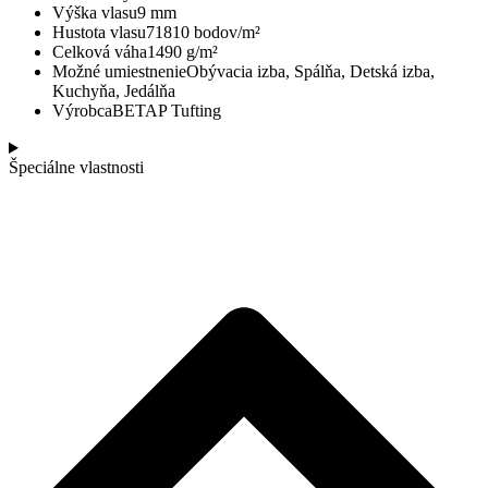
Výška vlasu
9 mm
Hustota vlasu
71810 bodov/m²
Celková váha
1490 g/m²
Možné umiestnenie
Obývacia izba, Spálňa, Detská izba,
Kuchyňa, Jedálňa
Výrobca
BETAP Tufting
Špeciálne vlastnosti