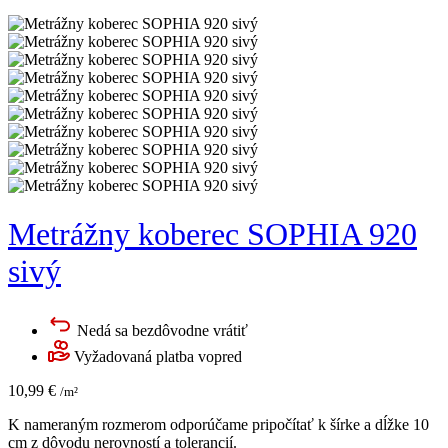
Metrážny koberec SOPHIA 920
sivý
Nedá sa bezdôvodne vrátiť
Vyžadovaná platba vopred
10,99
€
/m²
K nameraným rozmerom odporúčame pripočítať k šírke a dĺžke 10
cm z dôvodu nerovností a tolerancií.