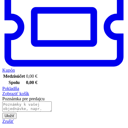
Kupón
Medzisúčet
0,00
€
Spolu
0,00
€
Pokladňa
Zobraziť košík
Poznámka pre predajcu
Uložiť
Zrušiť