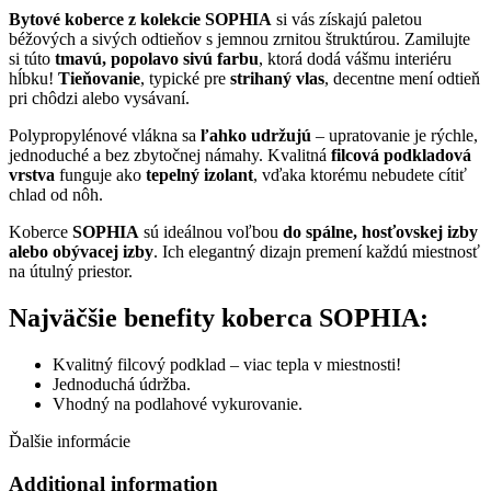
Bytové koberce z kolekcie SOPHIA
si vás získajú paletou
béžových a sivých odtieňov s jemnou zrnitou štruktúrou. Zamilujte
si túto
tmavú, popolavo sivú farbu
, ktorá dodá vášmu interiéru
hĺbku!
Tieňovanie
, typické pre
strihaný vlas
, decentne mení odtieň
pri chôdzi alebo vysávaní.
Polypropylénové vlákna sa
ľahko udržujú
– upratovanie je rýchle,
jednoduché a bez zbytočnej námahy. Kvalitná
filcová podkladová
vrstva
funguje ako
tepelný izolant
, vďaka ktorému nebudete cítiť
chlad od nôh.
Koberce
SOPHIA
sú ideálnou voľbou
do spálne, hosťovskej izby
alebo obývacej izby
. Ich elegantný dizajn premení každú miestnosť
na útulný priestor.
Najväčšie benefity koberca SOPHIA:
Kvalitný filcový podklad – viac tepla v miestnosti!
Jednoduchá údržba.
Vhodný na podlahové vykurovanie.
Ďalšie informácie
Additional information