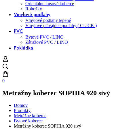
Orientálne kusové koberce
Rohožky
Vinylové podlahy
Vinylové podlahy lepené
Vinylové plávajúce podlahy ( CLICK )
PVC
Bytové PVC / LINO
Záťažové PVC / LINO
Pokládka
0
Metrážny koberec SOPHIA 920 sivý
Domov
Produkty
Metrážne koberce
Bytové koberce
Metrážny koberec SOPHIA 920 sivý