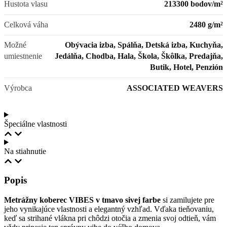
Hustota vlasu
213300 bodov/m²
Celková váha
2480 g/m²
Možné
Obývacia izba, Spálňa, Detská izba, Kuchyňa,
umiestnenie
Jedálňa, Chodba, Hala, Škola, Škôlka, Predajňa,
Butik, Hotel, Penzión
Výrobca
ASSOCIATED WEAVERS
Špeciálne vlastnosti
Na stiahnutie
Popis
Metrážny koberec VIBES v tmavo sivej farbe
si zamilujete pre
jeho vynikajúce vlastnosti a elegantný vzhľad. Vďaka tieňovaniu,
keď sa strihané vlákna pri chôdzi otočia a zmenia svoj odtieň, vám