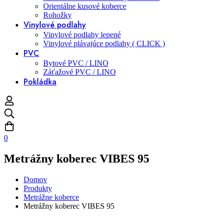
Orientálne kusové koberce
Rohožky
Vinylové podlahy
Vinylové podlahy lepené
Vinylové plávajúce podlahy ( CLICK )
PVC
Bytové PVC / LINO
Záťažové PVC / LINO
Pokládka
0
Metrážny koberec VIBES 95
Domov
Produkty
Metrážne koberce
Metrážny koberec VIBES 95