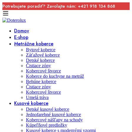
Potrebujete poradiť? Zavolajte nám: +421 918 134 868
Domov
E-shop
Metrážne koberce
Bytové koberce
Záťažové koberce
Detské koberce
Čistiace zóny
Kobercové štvorce
Koberce do kuchyne na metráž
Behúne koberce
Čistiace zóny
Kobercové štvorce
Umelá tráva
Kusové koberce
Detské kusové koberce
Jednofarebné kusové koberce
Kobercové nášľapy na schody
Kúpeľňové predložky
Kusové koberce s modernými vzormi