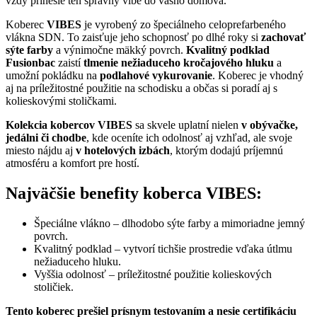
vždy prinesie ten správny vibe do vášho domova.
Koberec
VIBES
je vyrobený zo špeciálneho celoprefarbeného
vlákna SDN. To zaisťuje jeho schopnosť po dlhé roky si
zachovať
sýte farby
a výnimočne mäkký povrch.
Kvalitný podklad
Fusionbac
zaistí
tlmenie nežiaduceho kročajového hluku
a
umožní pokládku na
podlahové vykurovanie
. Koberec je vhodný
aj na príležitostné použitie na schodisku a občas si poradí aj s
kolieskovými stoličkami.
Kolekcia kobercov VIBES
sa skvele uplatní nielen
v obývačke,
jedálni či chodbe
, kde oceníte ich odolnosť aj vzhľad, ale svoje
miesto nájdu aj
v hotelových izbách
, ktorým dodajú príjemnú
atmosféru a komfort pre hostí.
Najväčšie benefity koberca VIBES:
Špeciálne vlákno – dlhodobo sýte farby a mimoriadne jemný
povrch.
Kvalitný podklad – vytvorí tichšie prostredie vďaka útlmu
nežiaduceho hluku.
Vyššia odolnosť – príležitostné použitie kolieskových
stoličiek.
Tento koberec prešiel prísnym testovaním a nesie certifikáciu