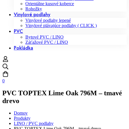
Orientálne kusové koberce
Rohožky
Vinylové podlahy
Vinylové podlahy lepené
Vinylové plávajúce podlahy ( CLICK )
PVC
Bytové PVC / LINO
Záťažové PVC / LINO
Pokládka
0
PVC TOPTEX Lime Oak 796M – tmavé
drevo
Domov
Produkty
LINO / PVC podlahy
PVC TOPTEX Lime Oak 796M – tmavé drevo