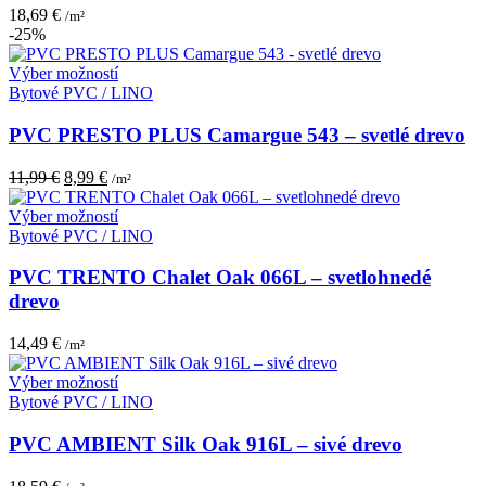
si
18,69
€
/m²
môžete
-25%
vybrať
na
Tento
Výber možností
stránke
produkt
Bytové PVC / LINO
produktu.
má
viacero
PVC PRESTO PLUS Camargue 543 – svetlé drevo
variantov.
Možnosti
Pôvodná
Aktuálna
11,99
€
8,99
€
/m²
si
cena
cena
môžete
bola:
je:
Tento
Výber možností
vybrať
11,99 €.
8,99 €.
produkt
Bytové PVC / LINO
na
má
stránke
viacero
PVC TRENTO Chalet Oak 066L – svetlohnedé
produktu.
variantov.
drevo
Možnosti
si
14,49
€
/m²
môžete
vybrať
Tento
Výber možností
na
produkt
Bytové PVC / LINO
stránke
má
produktu.
viacero
PVC AMBIENT Silk Oak 916L – sivé drevo
variantov.
Možnosti