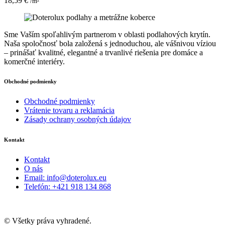
18,59
€
/m²
si
môžete
vybrať
na
Sme Vaším spoľahlivým partnerom v oblasti podlahových krytín.
stránke
Naša spoločnosť bola založená s jednoduchou, ale vášnivou víziou
produktu.
– prinášať kvalitné, elegantné a trvanlivé riešenia pre domáce a
komerčné interiéry.
Obchodné podmienky
Obchodné podmienky
Vrátenie tovaru a reklamácia
Zásady ochrany osobných údajov
Kontakt
Kontakt
O nás
Email: info@doterolux.eu
Telefón: +421 918 134 868
© Všetky práva vyhradené.