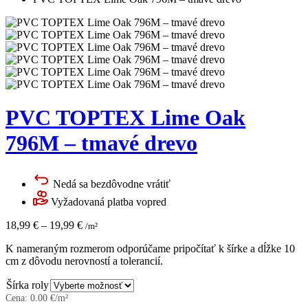
PVC TOPTEX Lime Oak
796M – tmavé drevo
Nedá sa bezdôvodne vrátiť
Vyžadovaná platba vopred
18,99
€
–
19,99
€
/m²
K nameraným rozmerom odporúčame pripočítať k šírke a dĺžke 10
cm z dôvodu nerovností a tolerancií.
Šírka roly
Cena:
0.00
€/m²