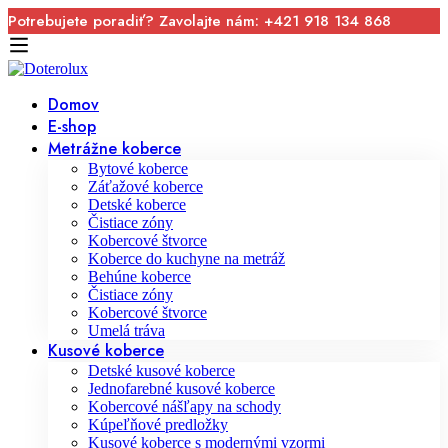
Potrebujete poradiť? Zavolajte nám: +421 918 134 868
Domov
E-shop
Metrážne koberce
Bytové koberce
Záťažové koberce
Detské koberce
Čistiace zóny
Kobercové štvorce
Koberce do kuchyne na metráž
Behúne koberce
Čistiace zóny
Kobercové štvorce
Umelá tráva
Kusové koberce
Detské kusové koberce
Jednofarebné kusové koberce
Kobercové nášľapy na schody
Kúpeľňové predložky
Kusové koberce s modernými vzormi