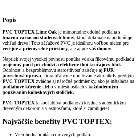
Popis
PVC TOPTEX Lime Oak
je mimoriadne odolná podlaha
s
tmavou variáciou studených tónov
, ktorá dokonale napodobňuje
vzhľad dreva! Toto záťažové PVC je ideálnou voľbou nielen pre
verejné a priemyselné priestory
, ale aj pre
váš domov
.
Napriek svojej vysokej pevnosti ponúka vďaka filcovému podkladu
príjemný pocit pri chôdzi a efektívne tlmí kročajový hluk
.
Odolnosť a bezproblémovú starostlivosť zaisťuje aj
PUR
povrchová úprava
, ktorá uľahčuje upratovanie ako nikdy predtým.
PVC TOPTEX
zvládne aj náročné podmienky, ako je inštalácia na
podlahové kúrenie
alebo v miestnostiach s
každodenným
používaním kolieskových stoličiek
.
PVC TOPTEX
je spoľahlivá podlahová krytina s autentickým
dreveným dekorom a vlastnosťami, ktoré si zamilujete!
Najväčšie benefity PVC TOPTEX:
Vierohodná imitácia drevených podláh.