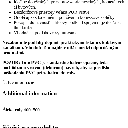
Ideálne do všetkých priestorov – priemyselných, komerčných
aj bytových.
Bezúdržbové priestory vďaka PUR vrstve.
Odolá aj každodennému používaniu kolieskové stoličky.
Pokojná domácnosť – filcový podklad spríjemňuje došľap a
tlmí kroky.
Vhodné na podlahové vykurovanie.
Nezabudnite podlahy doplniť praktickými lištami s káblovým
kanálikom. Vhodnú lištu nájdete nižšie medzi odporúčanými
produktmi.
POZOR: Toto PVC je štandardne balené opačne, teda
pochôdznou vrstvou (dekorom) navrch, aby sa predišlo
poškodeniu PVC pri zabalení do roly.
Ďalšie informácie
Additional information
Šírka roly
400, 500
Súvisiace produkty