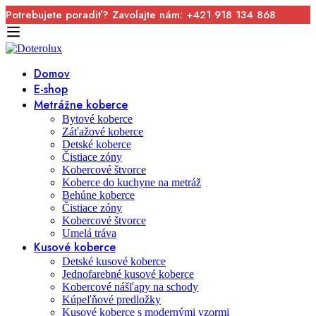
Potrebujete poradiť? Zavolajte nám: +421 918 134 868
Domov
E-shop
Metrážne koberce
Bytové koberce
Záťažové koberce
Detské koberce
Čistiace zóny
Kobercové štvorce
Koberce do kuchyne na metráž
Behúne koberce
Čistiace zóny
Kobercové štvorce
Umelá tráva
Kusové koberce
Detské kusové koberce
Jednofarebné kusové koberce
Kobercové nášľapy na schody
Kúpeľňové predložky
Kusové koberce s modernými vzormi