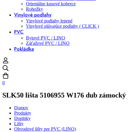
Orientálne kusové koberce
Rohožky
Vinylové podlahy
Vinylové podlahy lepené
Vinylové plávajúce podlahy ( CLICK )
PVC
Bytové PVC / LINO
Záťažové PVC / LINO
Pokládka
0
SLK50 lišta 5106955 W176 dub zámocký
Domov
Produkty
Doplnky
Lišty
Obvodové lišty pre PVC (LINO)