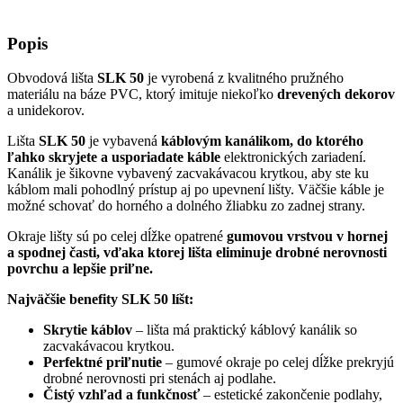
Popis
Obvodová lišta
SLK 50
je vyrobená z kvalitného pružného
materiálu na báze PVC, ktorý imituje niekoľko
drevených dekorov
a unidekorov.
Lišta
SLK 50
je vybavená
káblovým kanálikom, do ktorého
ľahko skryjete a usporiadate káble
elektronických zariadení.
Kanálik je šikovne vybavený zacvakávacou krytkou, aby ste ku
káblom mali pohodlný prístup aj po upevnení lišty. Väčšie káble je
možné schovať do horného a dolného žliabku zo zadnej strany.
Okraje lišty sú po celej dĺžke opatrené
gumovou vrstvou v hornej
a spodnej časti, vďaka ktorej lišta eliminuje drobné nerovnosti
povrchu a lepšie priľne.
Najväčšie benefity SLK 50 líšt:
Skrytie káblov
– lišta má praktický káblový kanálik so
zacvakávacou krytkou.
Perfektné priľnutie
– gumové okraje po celej dĺžke prekryjú
drobné nerovnosti pri stenách aj podlahe.
Čistý vzhľad a funkčnosť
– estetické zakončenie podlahy,