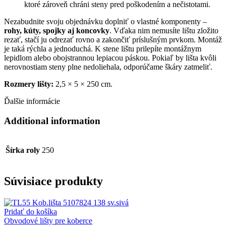
ktoré zároveň chráni steny pred poškodením a nečistotami.
Nezabudnite svoju objednávku doplniť o vlastné komponenty –
rohy, kúty, spojky aj koncovky
. Vďaka nim nemusíte lištu zložito
rezať, stačí ju odrezať rovno a zakončiť príslušným prvkom. Montáž
je taká rýchla a jednoduchá. K stene lištu prilepíte montážnym
lepidlom alebo obojstrannou lepiacou páskou. Pokiaľ by lišta kvôli
nerovnostiam steny plne nedoliehala, odporúčame škáry zatmeliť.
Rozmery lišty:
2,5 × 5 × 250 cm.
Ďalšie informácie
Additional information
Šírka roly
250
Súvisiace produkty
Pridať do košíka
Obvodové lišty pre koberce