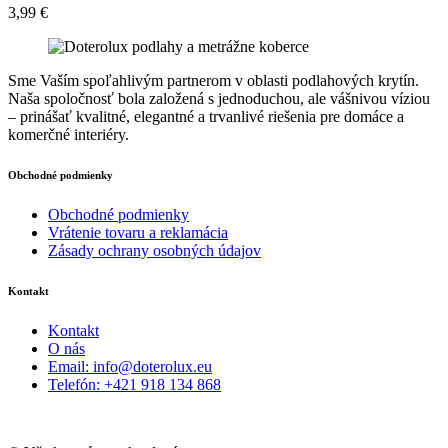
3,99
€
Sme Vaším spoľahlivým partnerom v oblasti podlahových krytín.
Naša spoločnosť bola založená s jednoduchou, ale vášnivou víziou
– prinášať kvalitné, elegantné a trvanlivé riešenia pre domáce a
komerčné interiéry.
Obchodné podmienky
Obchodné podmienky
Vrátenie tovaru a reklamácia
Zásady ochrany osobných údajov
Kontakt
Kontakt
O nás
Email: info@doterolux.eu
Telefón: +421 918 134 868