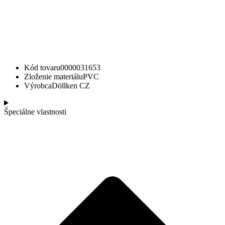
Kód tovaru
0000031653
Zloženie materiálu
PVC
Výrobca
Döllken CZ
Špeciálne vlastnosti