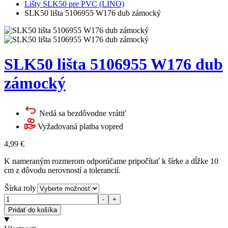
Lišty SLK50 pre PVC (LINO)
SLK50 lišta 5106955 W176 dub zámocký
SLK50 lišta 5106955 W176 dub
zámocký
Nedá sa bezdôvodne vrátiť
Vyžadovaná platba vopred
4,99
€
K nameraným rozmerom odporúčame pripočítať k šírke a dĺžke 10
cm z dôvodu nerovností a tolerancií.
Šírka roly
Množstvo
-
+
Pridať do košíka