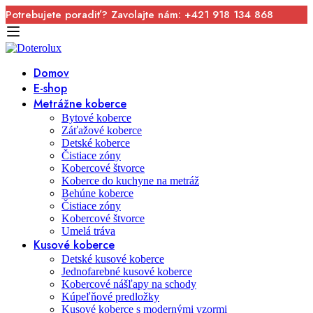
Potrebujete poradiť? Zavolajte nám: +421 918 134 868
Domov
E-shop
Metrážne koberce
Bytové koberce
Záťažové koberce
Detské koberce
Čistiace zóny
Kobercové štvorce
Koberce do kuchyne na metráž
Behúne koberce
Čistiace zóny
Kobercové štvorce
Umelá tráva
Kusové koberce
Detské kusové koberce
Jednofarebné kusové koberce
Kobercové nášľapy na schody
Kúpeľňové predložky
Kusové koberce s modernými vzormi