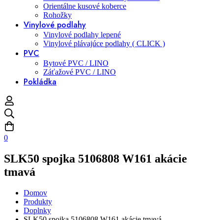
Orientálne kusové koberce
Rohožky
Vinylové podlahy
Vinylové podlahy lepené
Vinylové plávajúce podlahy ( CLICK )
PVC
Bytové PVC / LINO
Záťažové PVC / LINO
Pokládka
0
SLK50 spojka 5106808 W161 akácie
tmavá
Domov
Produkty
Doplnky
SLK50 spojka 5106808 W161 akácie tmavá