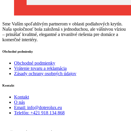
Sme Vaším spoľahlivým partnerom v oblasti podlahových krytín.
Naša spoločnosť bola založená s jednoduchou, ale vášnivou víziou
– prinášať kvalitné, elegantné a trvanlivé riešenia pre domáce a
komerčné interiéry.
Obchodné podmienky
Obchodné podmienky
Vrátenie tovaru a reklamácia
Zásady ochrany osobných údajov
Kontakt
Kontakt
O nás
Email: info@doterolux.eu
Telefón: +421 918 134 868