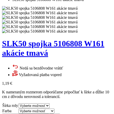
SLK50 spojka 5106808 W161
akácie tmavá
Nedá sa bezdôvodne vrátiť
Vyžadovaná platba vopred
1,19
€
K nameraným rozmerom odporúčame pripočítať k šírke a dĺžke 10
cm z dôvodu nerovností a tolerancií.
Šírka roly
Farba