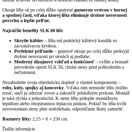
Okraje lišty sú po celej dĺžke opatrené
gumovou vrstvou v hornej
a spodnej časti, vďaka ktorej lišta eliminuje drobné nerovnosti
povrchu a lepšie priľne.
Najväčšie benefity SLK 60 líšt:
Skrytie káblov
– lišta má praktický káblový kanálik so
zacvakávacou krytkou.
Perfektné priľnutie
– gumové okraje po celej dĺžke prekryjú
drobné nerovnosti pri stenách aj podlahe.
Moderný dizajnový vzhľad a funkčnosť
– vyššie a hranaté
prevedenie oproti SLK 50, chráni steny pred poškodením a
nečistotami.
Nezabudnite svoju objednávku doplniť o vlastné komponenty –
rohy, kúty, spojky aj koncovky
. Vďaka nim nemusíte lištu zložito
rezať, stačí ju odrezať rovno a zakončiť príslušným prvkom. Montáž
je taká rýchla a jednoduchá. K stene lištu prilepíte montážnym
lepidlom alebo obojstrannou lepiacou páskou. Pokiaľ by lišta kvôli
nerovnostiam steny plne nedoliehala, odporúčame škáry zatmeliť.
Rozmery lišty:
2,15 × 6 × 250 cm.
Ďalšie informácie