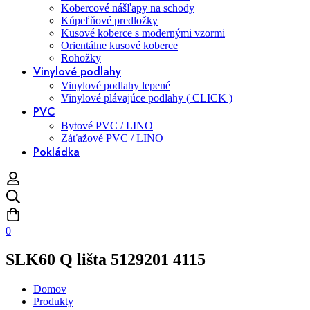
Kobercové nášľapy na schody
Kúpeľňové predložky
Kusové koberce s modernými vzormi
Orientálne kusové koberce
Rohožky
Vinylové podlahy
Vinylové podlahy lepené
Vinylové plávajúce podlahy ( CLICK )
PVC
Bytové PVC / LINO
Záťažové PVC / LINO
Pokládka
0
SLK60 Q lišta 5129201 4115
Domov
Produkty