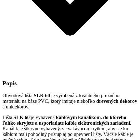
Popis
Obvodová lišta
SLK 60
je vyrobená z kvalitného pružného
materiálu na báze PVC, ktorý imituje niekoľko
drevených dekorov
a unidekorov.
Lišta
SLK 60
je vybavená
káblovým kanálikom, do ktorého
ľahko skryjete a usporiadate káble elektronických zariadení
.
Kanálik je šikovne vybavený zacvakávacou krytkou, aby ste ku
káblom mali pohodlný prístup aj po upevnení lišty. Väčšie káble je
možné schovať do horného a dolného žliabku zo zadnej strany.