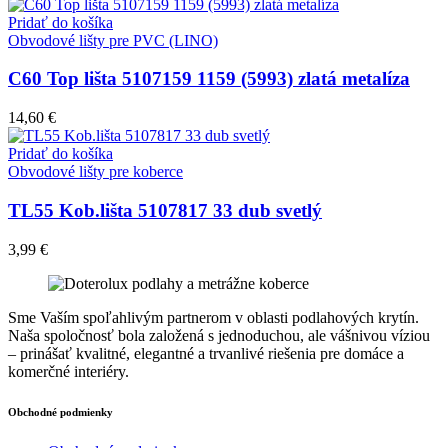
Pridať do košíka
Obvodové lišty pre PVC (LINO)
C60 Top lišta 5107159 1159 (5993) zlatá metalíza
14,60
€
Pridať do košíka
Obvodové lišty pre koberce
TL55 Kob.lišta 5107817 33 dub svetlý
3,99
€
Sme Vaším spoľahlivým partnerom v oblasti podlahových krytín.
Naša spoločnosť bola založená s jednoduchou, ale vášnivou víziou
– prinášať kvalitné, elegantné a trvanlivé riešenia pre domáce a
komerčné interiéry.
Obchodné podmienky