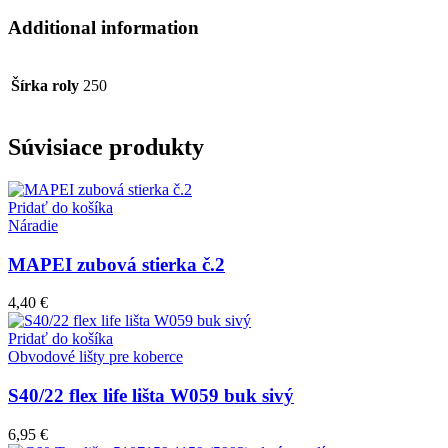
Additional information
Šírka roly
250
Súvisiace produkty
Pridať do košíka
Náradie
MAPEI zubová stierka č.2
4,40
€
Pridať do košíka
Obvodové lišty pre koberce
S40/22 flex life lišta W059 buk sivý
6,95
€