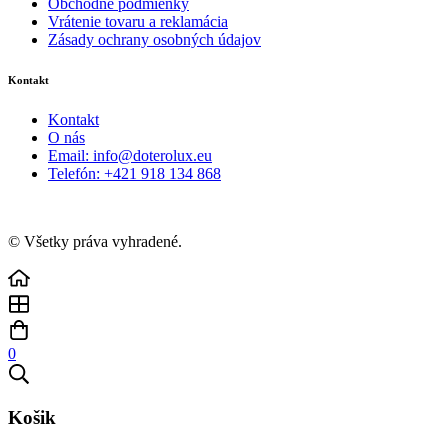
Obchodné podmienky
Vrátenie tovaru a reklamácia
Zásady ochrany osobných údajov
Kontakt
Kontakt
O nás
Email: info@doterolux.eu
Telefón: +421 918 134 868
© Všetky práva vyhradené.
0
Košik