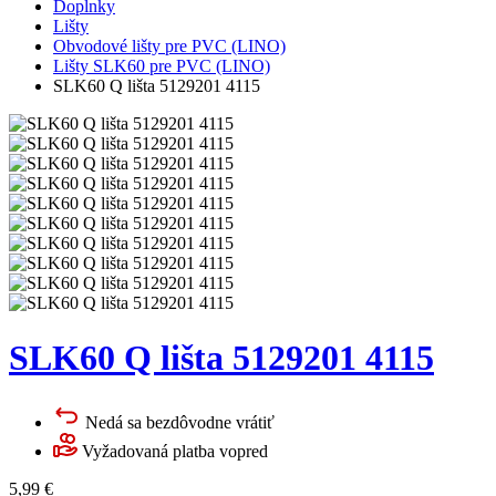
Doplnky
Lišty
Obvodové lišty pre PVC (LINO)
Lišty SLK60 pre PVC (LINO)
SLK60 Q lišta 5129201 4115
SLK60 Q lišta 5129201 4115
Nedá sa bezdôvodne vrátiť
Vyžadovaná platba vopred
5,99
€